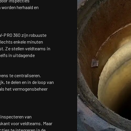
door inspecties
 worden herhaald en
V-PRO 360 zijn robuuste
lechts enkele minuten
. Ze stellen veldteams in
zelfs in uitdagende
ns te centraliseren.
k, te delen en in de loop van
g als het vermogensbeheer
t inspecteren van
iskant voor veldteams. Maar
ties te integreren in de