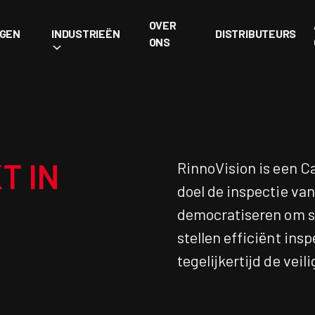
OVER
NGEN
INDUSTRIEËN
DISTRIBUTEURS
ONS
T IN
RinnoVision is een C
doel de inspectie va
democratiseren om st
stellen efficiënt ins
tegelijkertijd de vei