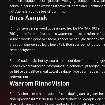
met een cloudgebaseerd platform voor gegevensbeheer, waar
eenvoudiger kunnen worden uitgevoerd, gemakkelijker kunnen
nuttiger zijn voor de besluitvorming.
Onze Aanpak
RinnoVision vereenvoudigt de inspectie. De RV-MAX 360 en R
360-graden inspectiecamera's waarmee besloten ruimten in s
kunnen worden geïnspecteerd, zonder menselijke tussenkomst
staat om snel een volledig beeld te krijgen van een structuur, 
omstandigheden.
RinnoCloud maakt het systeem compleet door inspectiegegeve
Video's en gerelateerde informatie zijn gemakkelijk toegankelij
de tijd te vergelijken, wat zowel de dagelijkse bedrijfsvoerin
ondersteunt.
Waarom RinnoVision
RinnoVision is er om een zeer reële uitdaging aan te gaan: he
ondergrondse infrastructuur is vaak tijdrovend, complex en r
al te vaak maken traditionele methoden het moeilijk om inspec