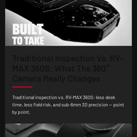
Traditional Inspection Vs. RV-
MAX 360S: What The 360°
Camera Really Changes
Traditional inspection vs. RV-MAX 360S: less desk
time, less field risk, and sub-6mm 3D precision — point
by point.