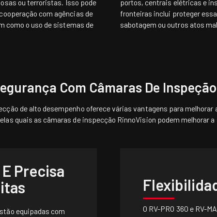
osas ou terroristas. Isso pode
portos, centrais elétricas e i
a cooperação com agências de
fronteiras inclui proteger ess
bem como o uso de sistemas de
sabotagem ou outros atos mal
Segurança Com Câmaras De Inspeção
ecção de alto desempenho oferece várias vantagens para melhorar 
elas quais as câmaras de inspecção RinnoVision podem melhorar a
 E Precisa
Flexibilida
itas
O
RV-PRO 360
e
RV-MA
estão equipadas com