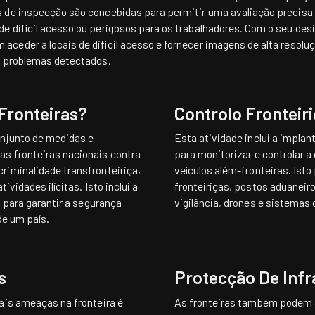
s de inspecção são concebidas para permitir uma avaliação precis
e difícil acesso ou perigosos para os trabalhadores. Com o seu de
ceder a locais de difícil acesso e fornecer imagens de alta resoluç
s problemas detectados.
Fronteiras?
Controlo Fronteir
onjunto de medidas e
Esta atividade inclui a impla
as fronteiras nacionais contra
para monitorizar e controlar 
riminalidade transfronteiriça,
veículos além-fronteiras. Isto
ividades ilícitas. Isto inclui a
fronteiriças, postos aduaneir
s para garantir a segurança
vigilância, drones e sistemas 
de um país.
s
Protecção De Infr
iais ameaças na fronteira é
As fronteiras também podem ab