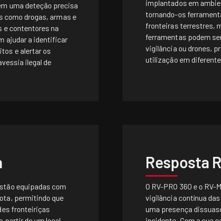
implantados em ambient
em uma deteção precisa
tornando-os ferramenta
ais como drogas, armas e
fronteiras terrestres,
s e contentores na
ferramentas podem ser 
 ajudar a identificar
vigilância ou drones, p
os e alertar os
utilização em diferent
avessia ilegal de
a
Resposta 
estão equipadas com
O RV-PRO 360 e o RV-M
ota, permitindo que
vigilância contínua da
des fronteiriças
uma presença dissuaso
 partir de um local
incidente. Com a sua c