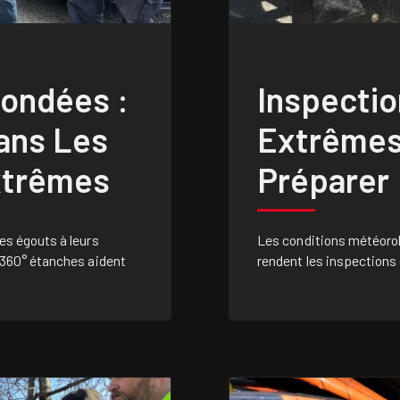
nondées :
Inspectio
ans Les
Extrêmes
xtrêmes
Préparer
s égouts à leurs
Les conditions météoro
 360° étanches aident
rendent les inspections