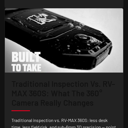
Traditional Inspection Vs. RV-
MAX 360S: What The 360°
Camera Really Changes
Traditional inspection vs. RV-MAX 360S: less desk
time, less field risk, and sub-6mm 3D precision — point