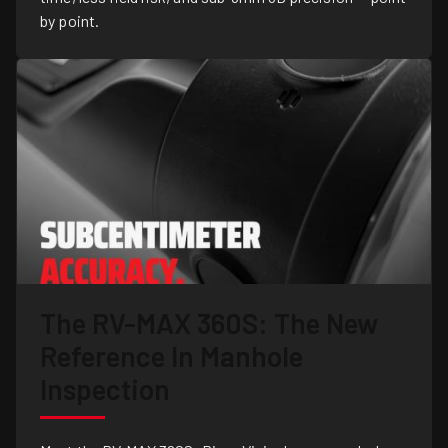
by point.
The RV-MAX 360S: The New
Reference In Manhole
Inspection