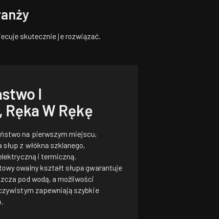
ranży
ecuje skutecznie je rozwiązać.
stwo I
, Ręka W Rękę
ństwo na pierwszym miejscu,
 słup z włókna szklanego,
elektryczną i termiczną.
towy owalny kształt słupa gwarantuje
szcza pod wodą, a możliwości
eczywistym zapewniają szybkie
ń.