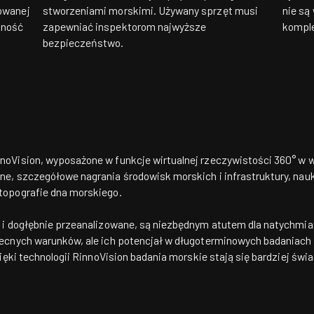
owanej
stworzeniami morskimi. Używany sprzęt musi
nie są
dność
zapewniać inspektorom najwyższe
komple
bezpieczeństwo.
oVision, wyposażone w funkcje wirtualnej rzeczywistości 360° w wy
e, szczegółowe nagrania środowisk morskich i infrastruktury, nau
topografie dna morskiego.
 i dogłębnie przeanalizowane, są niezbędnym atutem dla natychmi
ecnych warunków, ale ich potencjał w długoterminowych badaniach 
zięki technologii RinnoVision badania morskie stają się bardziej św