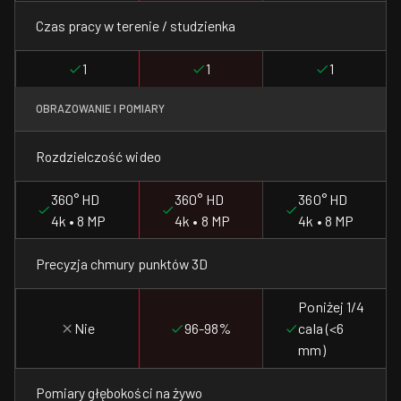
Czas pracy w terenie / studzienka
1
1
1
OBRAZOWANIE I POMIARY
Rozdzielczość wideo
360° HD
360° HD
360° HD
4k • 8 MP
4k • 8 MP
4k • 8 MP
Precyzja chmury punktów 3D
Poniżej 1/4
Nie
96-98%
cala (<6
mm)
Pomiary głębokości na żywo