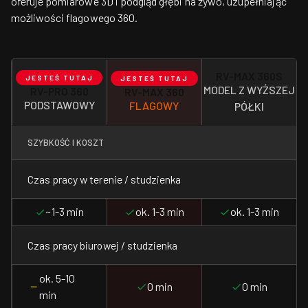
oferuje pomiarowe 3D i podgląd głębi na żywo, uzupełniając
możliwości flagowego 360.
RV-MAX 360S
JESTEŚ TUTAJ
JESTEŚ TUTAJ
MODEL Z WYŻSZEJ
RV-PRO 360
RV-MAX 360
PODSTAWOWY
FLAGOWY
PÓŁKI
SZYBKOŚĆ I KOSZT
Czas pracy w terenie / studzienka
~1-3 min
ok. 1-3 min
ok. 1-3 min
Czas pracy biurowej / studzienka
ok. 5-10
0 min
0 min
min