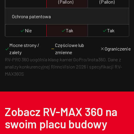
(Pallon)
(Pallon)
Ochrona patentowa
Nie
Tak
Tak
Mocne strony /
Częściowe lub
Ograniczenie
zalety
zmienne
RV-PRO 360 uogólnia klasę kamer GoPro/Insta360. Dane z
analizy konkurencyjnej RinnoVision 2026 i specyfikacji RV-
MAX360S
Zobacz RV-MAX 360 na
swoim placu budowy