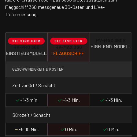
Flaggschiff 360 messgenaue 3D-Daten und Live-
Tiefenmessung.
RV-MAX 360S
SIE SIND HIER
SIE SIND HIER
HIGH-END-MODELL
RV-PRO 360
RV-MAX 360
EINSTIEGSMODELL
FLAGGSCHIFF
GESCHWINDIGKEIT & KOSTEN
Zeit vor Ort / Schacht
~1-3 min
~1-3 Min.
~1-3 Min.
Bürozeit / Schacht
~5-10 Min.
0 Min.
0 Min.