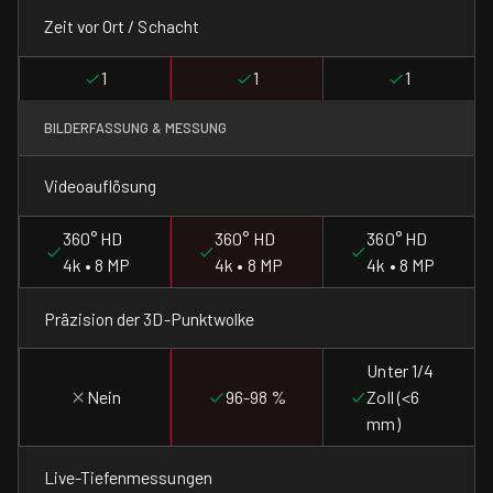
Zeit vor Ort / Schacht
1
1
1
BILDERFASSUNG & MESSUNG
Videoauflösung
360° HD
360° HD
360° HD
4k • 8 MP
4k • 8 MP
4k • 8 MP
Präzision der 3D-Punktwolke
Unter 1/4
Nein
96-98 %
Zoll (<6
mm)
Live-Tiefenmessungen