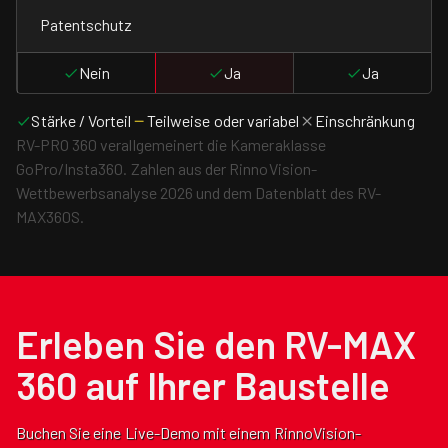
Patentschutz
Nein
Ja
Ja
Stärke / Vorteil
Teilweise oder variabel
Einschränkung
RV-PRO 360 verallgemeinert die Kameraklasse
GoPro/Insta360. Zahlen aus der RinnoVision-
Wettbewerbsanalyse 2026 und dem Datenblatt des RV-
MAX360S.
Erleben Sie den RV-MAX
360 auf Ihrer Baustelle
Buchen Sie eine Live-Demo mit einem RinnoVision-