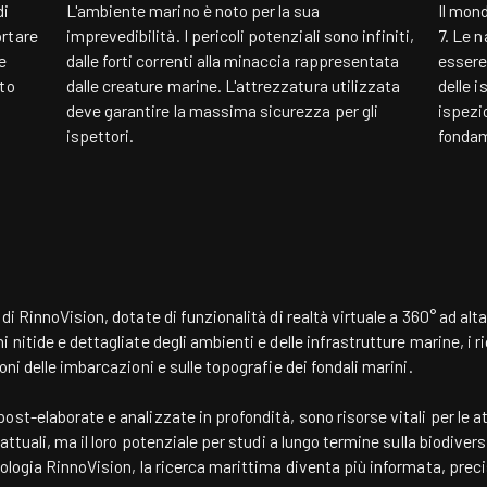
di
L'ambiente marino è noto per la sua
Il mon
ortare
imprevedibilità. I pericoli potenziali sono infiniti,
7. Le 
e
dalle forti correnti alla minaccia rappresentata
essere 
nto
dalle creature marine. L'attrezzatura utilizzata
delle i
deve garantire la massima sicurezza per gli
ispezi
ispettori.
fondam
i RinnoVision, dotate di funzionalità di realtà virtuale a 360° ad alta
 nitide e dettagliate degli ambienti e delle infrastrutture marine, i
ni delle imbarcazioni e sulle topografie dei fondali marini.
st-elaborate e analizzate in profondità, sono risorse vitali per le a
ttuali, ma il loro potenziale per studi a lungo termine sulla biodiversi
ologia RinnoVision, la ricerca marittima diventa più informata, preci