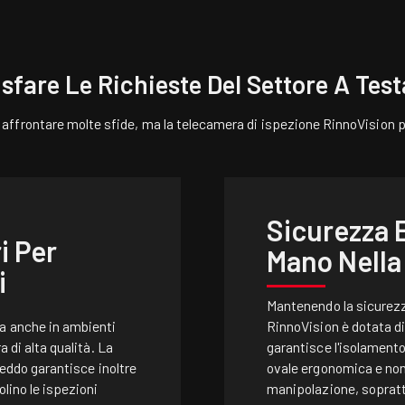
sfare Le Richieste Del Settore A Test
e affrontare molte sfide, ma la telecamera di ispezione RinnoVision 
Sicurezza E
i Per
Mano Nella
i
Mantenendo la sicurez
a anche in ambienti
RinnoVision è dotata di 
a di alta qualità. La
garantisce l'isolamento
freddo garantisce inoltre
ovale ergonomica e non 
lino le ispezioni
manipolazione, sopratt