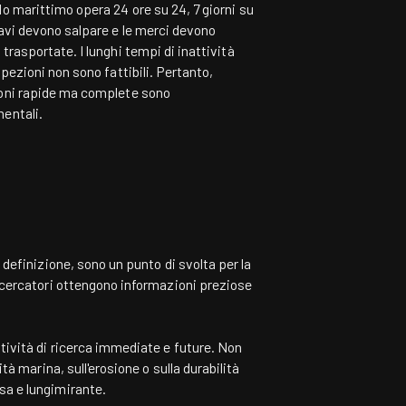
do marittimo opera 24 ore su 24, 7 giorni su
navi devono salpare e le merci devono
trasportate. I lunghi tempi di inattività
spezioni non sono fattibili. Pertanto,
oni rapide ma complete sono
entali.
 definizione, sono un punto di svolta per la
 ricercatori ottengono informazioni preziose
ttività di ricerca immediate e future. Non
tà marina, sull'erosione o sulla durabilità
sa e lungimirante.