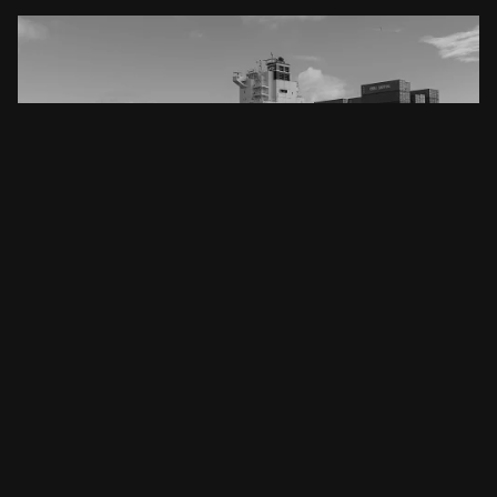
Marittimo
Ispeziona lo spazio di carico, i doppi fondi, i cassoni, le
ingresso in spazi
caldaie e altro senza dover fare nulla
confinati
procedure, risparmiando tempo e risorse
preziose.