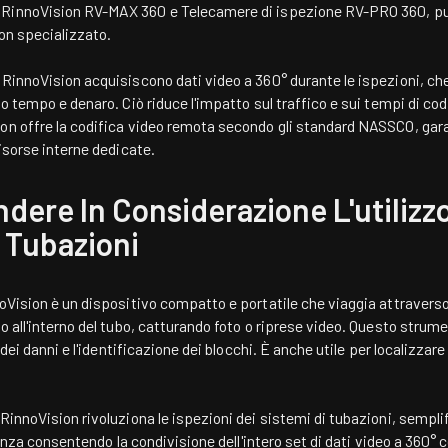
n RinnoVision RV-MAX 360 e
Telecamere di ispezione RV-PRO 360
, p
non specializzato.
 RinnoVision acquisiscono dati video a 360° durante le ispezioni, ch
do tempo e denaro. Ciò riduce l'impatto sul traffico e sui tempi di co
ion offre la codifica video remota secondo gli standard NASSCO, gar
risorse interne dedicate.
dere In Considerazione L'utilizz
e Tubazioni
noVision
è un dispositivo compatto e portatile che viaggia attraverso 
o all'interno del tubo, catturando foto o riprese video. Questo strume
e dei danni e l'identificazione dei blocchi. È anche utile per localizza
RinnoVision rivoluziona le ispezioni dei sistemi di tubazioni, semplif
ienza consentendo la condivisione dell'intero set di dati video a 360° 