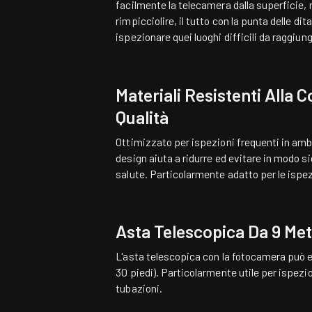
facilmente la telecamera dalla superficie, r
rimpicciolire, il tutto con la punta delle di
ispezionare quei luoghi difficili da raggiun
Materiali Resistenti Alla C
Qualità
Ottimizzato per ispezioni frequenti in ambi
design aiuta a ridurre ed evitare in modo sig
salute. Particolarmente adatto per le ispez
Asta Telescopica Da 9 Met
L'asta telescopica con la fotocamera può e
30 piedi). Particolarmente utile per ispezio
tubazioni.