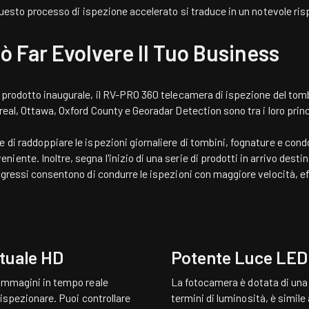
 Questo processo di ispezione accelerato si traduce in un notevole ri
 Far Evolvere Il Tuo Business
prodotto inaugurale, il
RV-PRO 360
telecamera di ispezione del tomb
eal, Ottawa, Oxford County e Georadar Detection sono tra i loro princi
di raddoppiare le ispezioni giornaliere di tombini, fognature e condo
nte. Inoltre, segna l'inizio di una serie di prodotti in arrivo destin
ogressi consentono di condurre le ispezioni con maggiore velocità, e
rtuale HD
Potente Luce LED
 immagini in tempo reale
La fotocamera è dotata di una
a ispezionare. Puoi controllare
termini di luminosità, è simile 