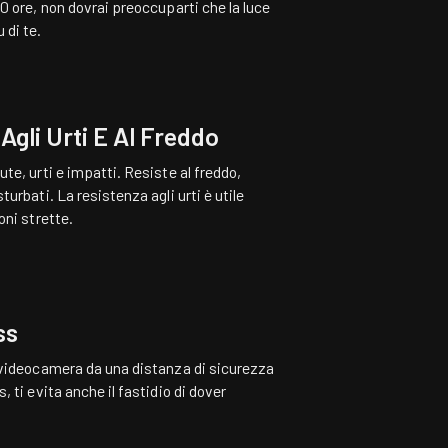
0 ore, non dovrai preoccuparti che la luce
 di te.
Agli Urti E Al Freddo
te, urti e impatti. Resiste al freddo,
turbati. La resistenza agli urti è utile
oni strette.
ss
a videocamera da una distanza di sicurezza
, ti evita anche il fastidio di dover