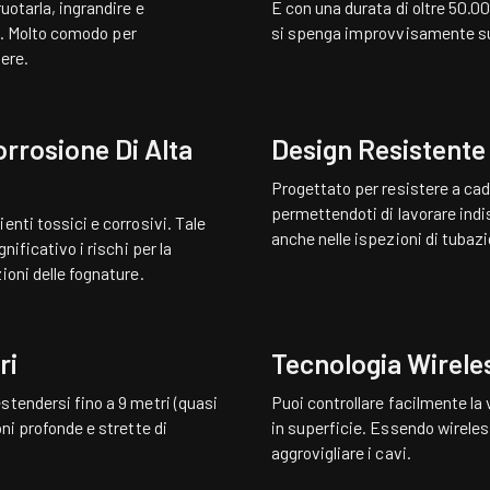
uotarla, ingrandire e
E con una durata di oltre 50.00
ta. Molto comodo per
si spenga improvvisamente su
gere.
orrosione Di Alta
Design Resistente 
Progettato per resistere a cadu
permettendoti di lavorare indis
enti tossici e corrosivi. Tale
anche nelle ispezioni di tubazi
nificativo i rischi per la
ioni delle fognature.
ri
Tecnologia Wirele
stendersi fino a 9 metri (quasi
Puoi controllare facilmente l
ni profonde e strette di
in superficie. Essendo wireless
aggrovigliare i cavi.