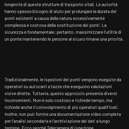
longevità di queste strutture di trasporto vitali. Le autorità
hanno spesso bisogno di aiuto per prolungare la durata dei
ponti esistenti a causa della natura eccessivamente
complessa e costosa della sostituzione dei ponti. La
sicurezza è fondamentale; pertanto, massimizzare l'utilità di
un ponte mantenendo le persone al sicuro rimane una priorità.
Perché La Telecamera Di Ispezione
Rinnovision Bridge Può Essere La Tua
Svolta
Tradizionalmente, le ispezioni dei ponti vengono eseguite da
operatori su autocarri a tazze che eseguono valutazioni
visive dirette. Tuttavia, questo approccio presenta diversi
inconvenienti. Non è solo costoso e richiede tempo, ma
richiede anche il coinvolgimento di più operatori qualificati.
Inoltre, non può fornire una documentazione video completa
per l'analisi secondaria e l'archiviazione dei dati a lungo
termine. Ecco perché
Telecamera di ispezione