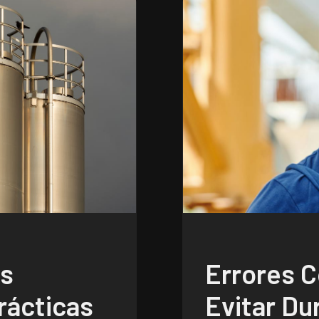
os
Errores 
rácticas
Evitar Du