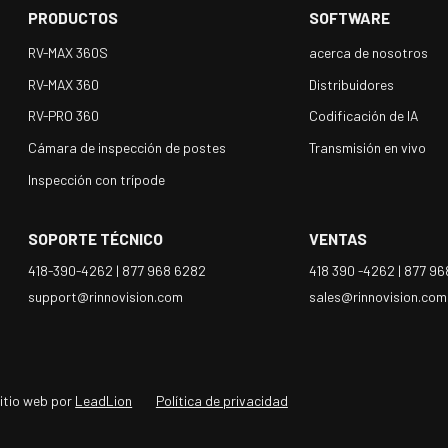
PRODUCTOS
SOFTWARE
RV-MAX 360S
acerca de nosotros
RV-MAX 360
Distribuidores
RV-PRO 360
Codificación de IA
Cámara de inspección de postes
Transmisión en vivo
Inspección con trípode
SOPORTE TÉCNICO
VENTAS
418-390-4262 |
877 968 6282
418 390 -4262 |
877 96
support@rinnovision.com
sales@rinnovision.com
sitio web por
LeadLion
Política de privacidad