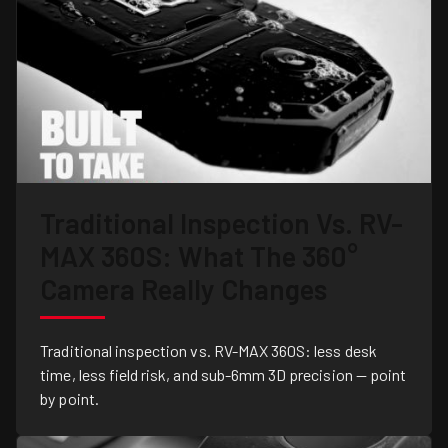
Traditional Inspection Vs. RV-
MAX 360S: What The 360°
Camera Really Changes
Traditional inspection vs. RV-MAX 360S: less desk
time, less field risk, and sub-6mm 3D precision — point
by point.