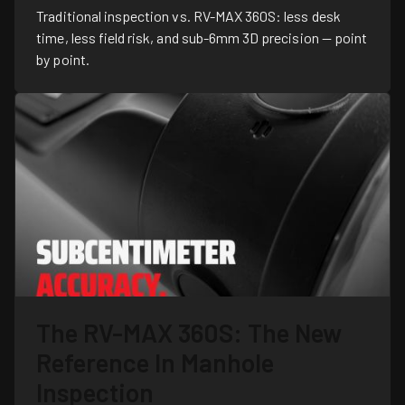
Traditional inspection vs. RV-MAX 360S: less desk
time, less field risk, and sub-6mm 3D precision — point
by point.
The RV-MAX 360S: The New
Reference In Manhole
Inspection