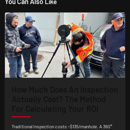
You Can Also
Like
How Much Does An Inspection
Actually Cost? The Method
For Calculating Your ROI
Traditional inspection costs ~$135/manhole. A 360°