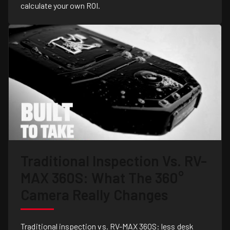
calculate your own ROI.
Traditional Inspection Vs. RV-
MAX 360S: What The 360°
Camera Really Changes
Traditional inspection vs. RV-MAX 360S: less desk