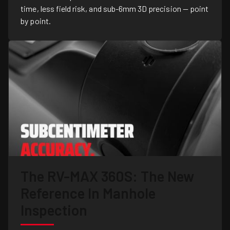
time, less field risk, and sub-6mm 3D precision — point
by point.
The RV-MAX 360S: The New
Reference In Manhole
Inspection