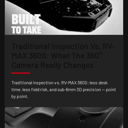
Traditional Inspection Vs. RV-
MAX 360S: What The 360°
Camera Really Changes
Traditional inspection vs. RV-MAX 360S: less desk
time, less field risk, and sub-6mm 3D precision — point
by point.