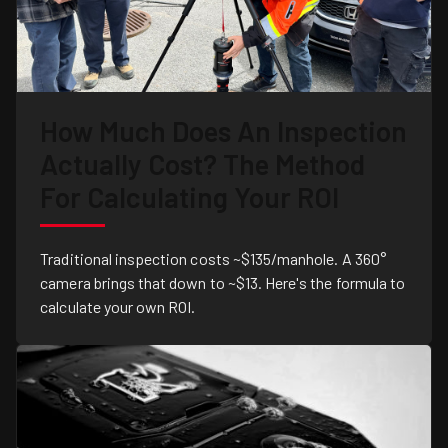
How Much Does An Inspection
Actually Cost? The Method
For Calculating Your ROI
Traditional inspection costs ~$135/manhole. A 360°
camera brings that down to ~$13. Here's the formula to
calculate your own ROI.