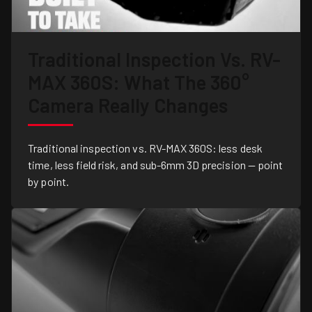
Traditional Inspection Vs. RV-
MAX 360S: What The 360°
Camera Really Changes
Traditional inspection vs. RV-MAX 360S: less desk
time, less field risk, and sub-6mm 3D precision — point
by point.