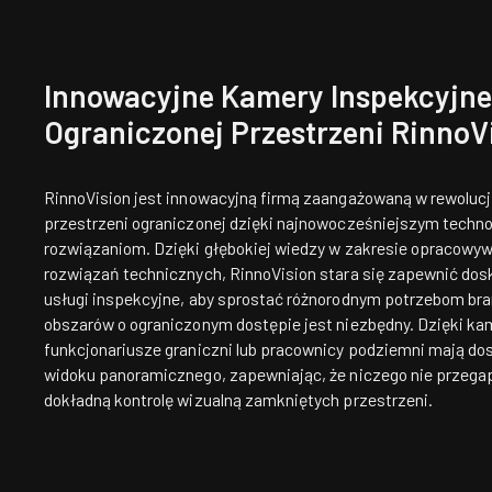
Innowacyjne Kamery Inspekcyjn
Ograniczonej Przestrzeni RinnoV
RinnoVision jest innowacyjną firmą zaangażowaną w rewolucję
przestrzeni ograniczonej dzięki najnowocześniejszym techn
rozwiązaniom. Dzięki głębokiej wiedzy w zakresie opracow
rozwiązań technicznych, RinnoVision stara się zapewnić dosk
usługi inspekcyjne, aby sprostać różnorodnym potrzebom bra
obszarów o ograniczonym dostępie jest niezbędny. Dzięki k
funkcjonariusze graniczni lub pracownicy podziemni mają d
widoku panoramicznego, zapewniając, że niczego nie przegap
dokładną kontrolę wizualną zamkniętych przestrzeni.