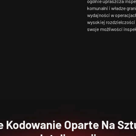
ogólnie upraszcza inspe
komunalni i władze gran
wydajności w operacjach
wysokiej rozdzielczośc
swoje możliwości inspek
e Kodowanie Oparte Na Szt