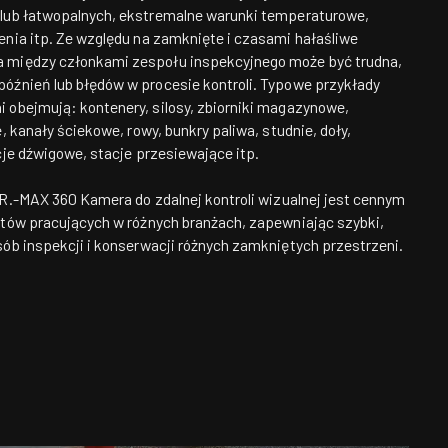
 lub łatwopalnych, ekstremalne warunki temperaturowe,
enia itp. Ze względu na zamknięte i czasami hałaśliwe
 między członkami zespołu inspekcyjnego może być trudna,
óźnień lub błędów w procesie kontroli. Typowe przykłady
 obejmują: kontenery, silosy, zbiorniki magazynowe,
e, kanały ściekowe, rowy, bunkry paliwa, studnie, doły,
cje dźwigowe, stacje przesiewające itp.
R.-MAX 360
Kamera do zdalnej kontroli wizualnej jest cennym
stów pracujących w różnych branżach, zapewniając szybki,
sób inspekcji i konserwacji różnych zamkniętych przestrzeni.