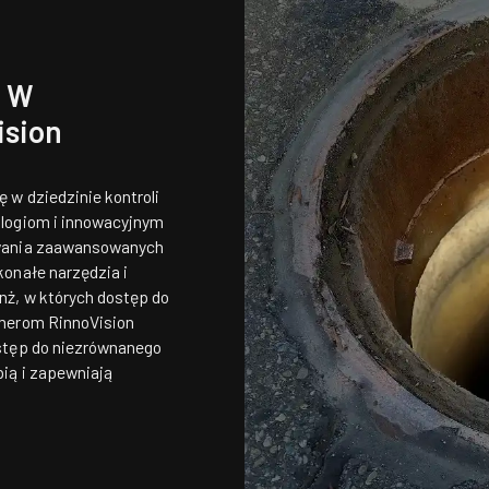
e W
ision
 w dziedzinie kontroli
ologiom i innowacyjnym
ywania zaawansowanych
onałe narzędzia i
nż, w których dostęp do
amerom RinnoVision
ostęp do niezrównanego
ią i zapewniają