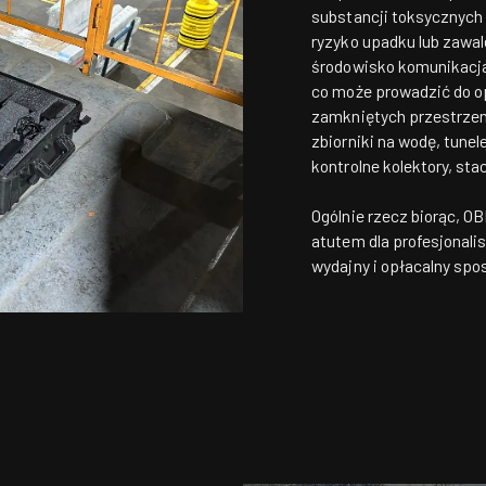
substancji toksycznych
ryzyko upadku lub zawal
środowisko komunikacja
co może prowadzić do op
zamkniętych przestrzeni
zbiorniki na wodę, tunel
kontrolne kolektory, sta
Ogólnie rzecz biorąc,
OB
atutem dla profesjonali
wydajny i opłacalny spo