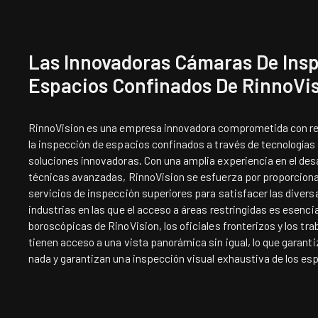
Las Innovadoras Cámaras De Ins
Espacios Confinados De RinnoVi
RinnoVision es una empresa innovadora comprometida con re
la inspección de espacios confinados a través de tecnologías
soluciones innovadoras. Con una amplia experiencia en el desa
técnicas avanzadas,
RinnoVision
se esfuerza por proporciona
servicios de inspección superiores para satisfacer las divers
industrias en las que el acceso a áreas restringidas es esenci
boroscópicas de RinoVision, los oficiales fronterizos y los t
tienen acceso a una vista panorámica sin igual, lo que garanti
nada y garantizan una inspección visual exhaustiva de los es