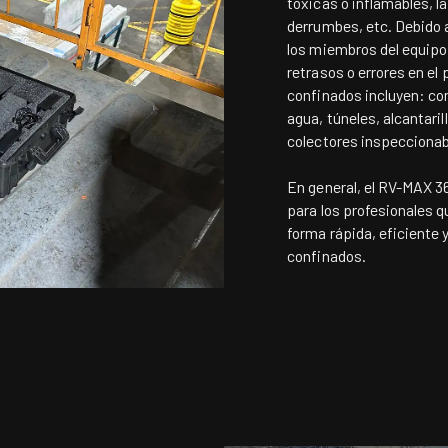
tóxicas o inflamables, l
derrumbes, etc. Debido a
los miembros del equipo 
retrasos o errores en e
confinados incluyen: co
agua, túneles, alcantari
colectores inspeccionab
En general, el
RV-MAX 3
para los profesionales q
forma rápida, eficiente 
confinados.