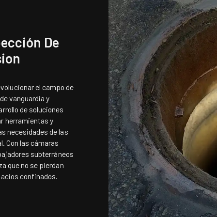
pección De
sion
volucionar el campo de
 de vanguardia y
rrollo de soluciones
r herramientas y
as necesidades de las
al. Con las cámaras
rabajadores subterráneos
za que no se pierdan
pacios confinados.