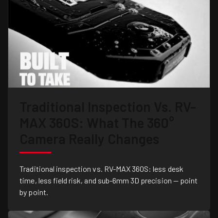
Traditional Inspection Vs. RV-
MAX 360S: What The 360°
Camera Really Changes
Traditional inspection vs. RV-MAX 360S: less desk
time, less field risk, and sub-6mm 3D precision — point
by point.