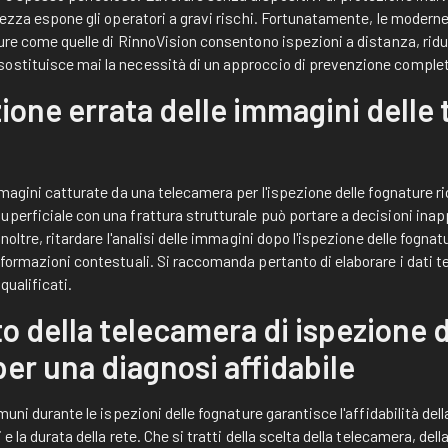
urezza espone gli operatori a gravi rischi. Fortunatamente, le moder
ture come quelle di RinnoVision consentono ispezioni a distanza, rid
ostituisce mai la necessità di un approccio di prevenzione complet
ione errata delle immagini delle
immagini catturate da una telecamera per l'ispezione delle fognature 
perficiale con una frattura strutturale può portare a decisioni inap
Inoltre, ritardare l'analisi delle immagini dopo l'ispezione delle fogna
informazioni contestuali. Si raccomanda pertanto di elaborare i dat
 qualificati.
o della telecamera di ispezione d
er una diagnosi affidabile
omuni durante le ispezioni delle fognature garantisce l'affidabilità dell
 e la durata della rete. Che si tratti della scelta della telecamera, del