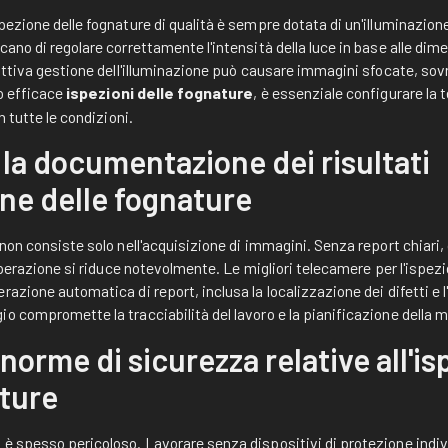
pezione delle fognature di qualità è sempre dotata di un'illuminazione
ano di regolare correttamente l'intensità della luce in base alle dime
cattiva gestione dell'illuminazione può causare immagini sfocate, so
so efficace
ispezioni delle fognature
, è essenziale configurare la
n tutte le condizioni.
la documentazione dei risultati
one delle fognature
 non consiste solo nell'acquisizione di immagini. Senza report chiari,
'operazione si riduce notevolmente. Le migliori telecamere per l'ispezi
azione automatica di report, inclusa la localizzazione dei difetti e l
o compromette la tracciabilità del lavoro e la pianificazione della 
 norme di sicurezza relative all'i
ature
è spesso pericoloso. Lavorare senza dispositivi di protezione indiv