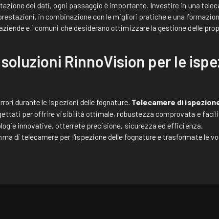
etazione dei dati, ogni passaggio è importante. Investire in una tele
 prestazioni, in combinazione con le migliori pratiche e una formazio
 aziende e i comuni che desiderano ottimizzare la gestione delle prop
 soluzioni RinnoVision per le ispe
rori durante le ispezioni delle fognature.
Telecamere di ispezion
ettati per offrire visibilità ottimale, robustezza comprovata e facil
ologie innovative, otterrete precisione, sicurezza ed efficienza.
ma di telecamere per l'ispezione delle fognature e trasformate le vo