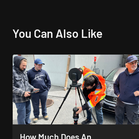
You Can Also
Like
How Much Does An