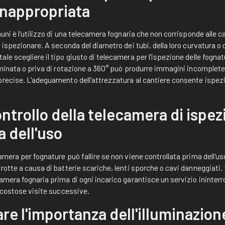
inappropriata
uni è l'utilizzo di una telecamera fognaria che non corrisponde alle c
a ispezionare. A seconda del diametro dei tubi, della loro curvatura o
le scegliere il tipo giusto di telecamera per l'ispezione delle fogn
uminata o priva di rotazione a 360° può produrre immagini incomplete o
recise. L'adeguamento dell'attrezzatura al cantiere consente ispezi
trollo della telecamera di ispez
 dell'uso
amera per fognature può fallire se non viene controllata prima dell'u
rotte a causa di batterie scariche, lenti sporche o cavi danneggiati.
mera fognaria prima di ogni incarico garantisce un servizio ininterrot
a costose visite successive.
re l'importanza dell'illuminazion