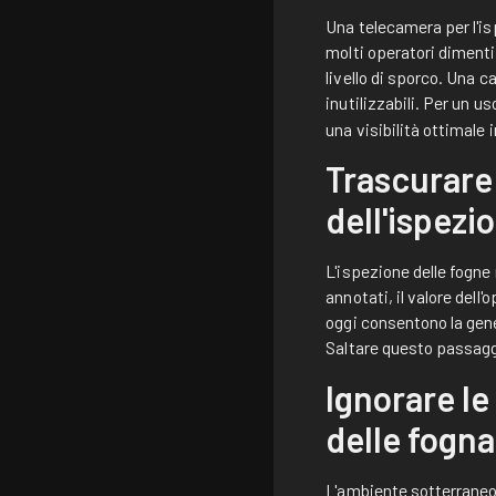
Una telecamera per l'is
molti operatori dimentic
livello di sporco. Una 
inutilizzabili. Per un u
una visibilità ottimale i
Trascurare 
dell'ispezi
L'ispezione delle fogne
annotati, il valore dell
oggi consentono la gener
Saltare questo passaggi
Ignorare le
delle fogn
L'ambiente sotterraneo 