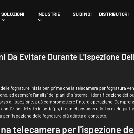
SOLUZIONI
INDUSTRIE
SU DI NOI
DISTRIBUTORI
i Da Evitare Durante L'ispezione Del
delle fognature inizia ben prima che la telecamera per fognatura veng
ne, ad esempio l'analisi dei piani di sistema, l'identificazione dei pu
orso di ispezione, può compromettere l'intera operazione. Comprende
le condizioni del sito in anticipo, i tecnici possono adattare adeguata
 per l'ispezione delle fognature più adatta al contesto.
 una telecamera per l'ispezione de