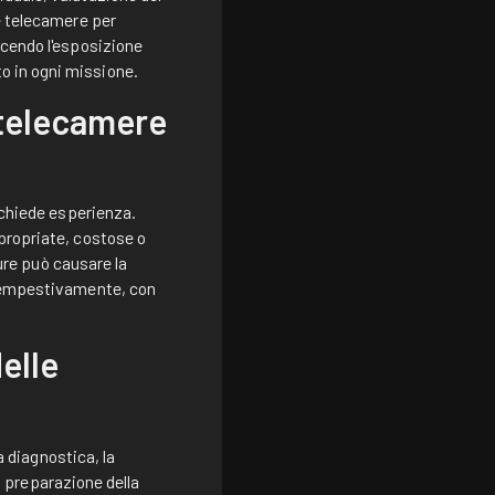
ne telecamere per
ucendo l'esposizione
o in ogni missione.
 telecamere
richiede esperienza.
propriate, costose o
ture può causare la
i tempestivamente, con
elle
a diagnostica, la
la preparazione della