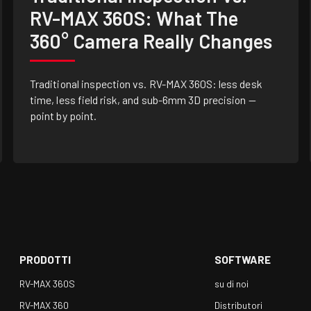
RV-MAX 360S: What The
360° Camera Really Changes
Traditional inspection vs. RV-MAX 360S: less desk
time, less field risk, and sub-6mm 3D precision —
point by point.
PRODOTTI
SOFTWARE
RV-MAX 360S
su di noi
RV-MAX 360
Distributori