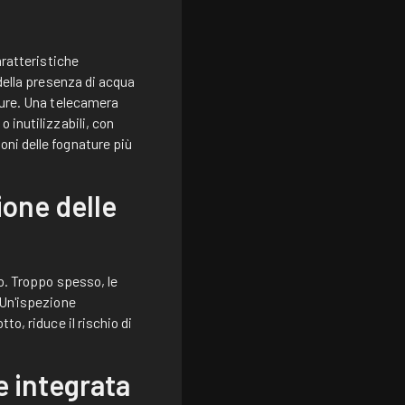
aratteristiche
 della presenza di acqua
ature. Una telecamera
 inutilizzabili, con
oni delle fognature più
ione delle
so. Troppo spesso, le
 Un'ispezione
to, riduce il rischio di
e integrata