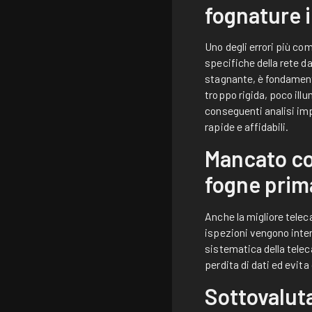
fognature 
Uno degli errori più com
specifiche della rete d
stagnante, è fondamenta
troppo rigida, poco ill
conseguenti analisi imp
rapide e affidabili.
Mancato con
fogne prima
Anche la migliore telec
ispezioni vengono inter
sistematica della teleca
perdita di dati ed evit
Sottovaluta